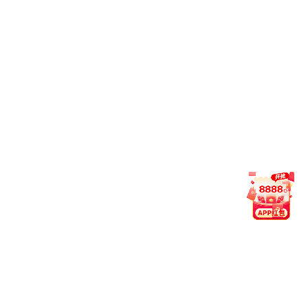
另一方面，也有评论指出，多特蒙德应该更积极地推
动这一交易。一些人认为，若能够给予卡巴尔充分信
任与支持，他或许能够克服身体上的不足，实现更好
的发挥。而且，从长远来看，为年轻球员提供发展空
间也是大势所趋。
此外，还有一些媒体分析指出，此次事件反映出当前
市场环境下俱乐部间沟通的重要性。在转会窗口期
间，各队之间需要建立更加透明和有效的信息共享机
制，以免因误解导致潜在合作关系破裂。
4、未来展望与影响
随着此次租借交易失败，各方开始重新审视未来的发
展策略。对于汉堡而言，他们依旧需要寻找合适的人