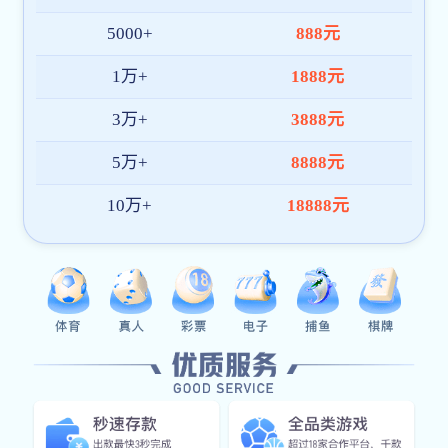
1、交易背景分析
此次汉堡与多特蒙德之间的租借交易，最初是基于双
方对卡巴尔能力的认可。汉堡希望通过引进这名年轻
边卫来增强球队的防守实力，而多特蒙德则希望能够
给卡巴尔更多的出场机会，让他获得实战经验。然
而，在谈判过程中，双方都意识到必须重点考虑球员
的身体状况，这也为后续的发展埋下了隐患。
据悉，汉堡在与多特蒙德讨论时，对卡巴尔的体能状
态表现出了极大的关注。虽然卡巴尔在过去几场比赛
中表现不俗，但他的伤病历史让俱乐部管理层感到担
忧。因此，在商讨租借条款时，健康检查成为了一个
必不可少的重要环节。
最终，由于两家俱乐部对于卡巴尔目前身体状况的评