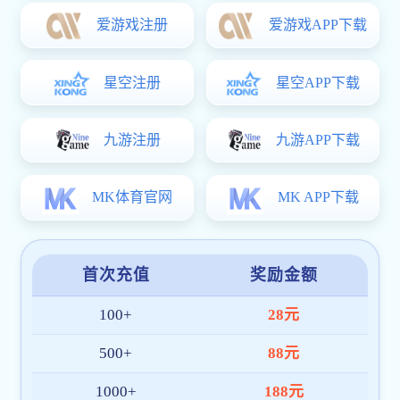
2026-05-30 01:45
117 次阅读
首页
/
体育资讯
近日，德天空报道汉堡与多特蒙德边卫卡巴尔的租借
交易因身体状况存在分歧而告吹。这一消息在球迷中
引起了广泛关注，也让人们对这位年轻球员的未来充
满疑问。卡巴尔作为多特蒙德的潜力股，虽然在球队
中展现了良好的天赋，但其身体健康问题却成为了转
会过程中的主要障碍。本篇文章将从交易背景、卡巴
尔的身体状况、各方观点及未来展望四个方面对这一
事件进行详细分析，以期为读者提供全面深入的理
解。